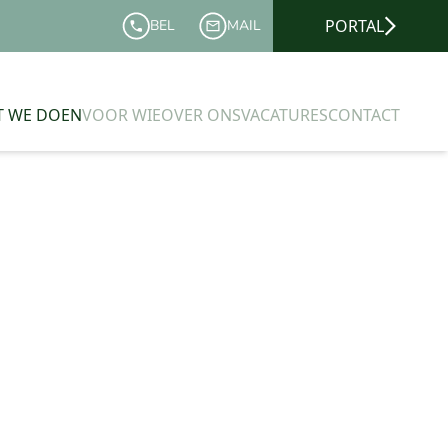
PORTAL
BEL
MAIL
T WE DOEN
VOOR WIE
OVER ONS
VACATURES
CONTACT