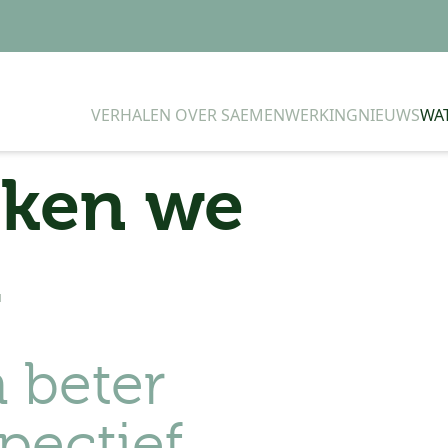
VERHALEN OVER SAEMENWERKING
NIEUWS
WA
ken we
l
 beter
pectief