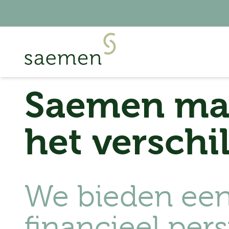
Saemen ma
het verschi
We bieden een
financieel pers